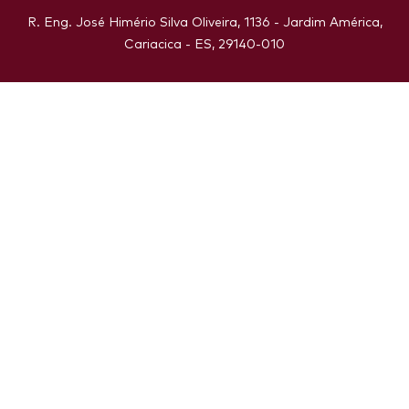
R. Eng. José Himério Silva Oliveira, 1136 - Jardim América,
Cariacica - ES, 29140-010